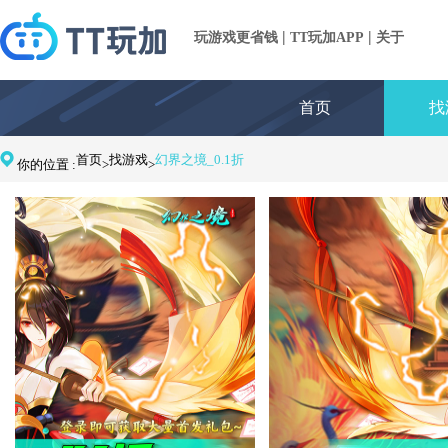
|
|
玩游戏更省钱
TT玩加APP
关于
首页
找
首页
找游戏
幻界之境_0.1折
你的位置 :
>
>