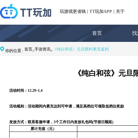
|
|
玩游戏更省钱
TT玩加APP
关于
首页
找
首页
手游资讯
《纯白和弦》元旦限时累充返利
你的位置 :
>
>
《纯白和弦》元旦
活动时间：
12.29~1.4
活动规则：活动期间内累充达到可申请，满足高档位可领取低档位奖励
发放方式：
联系客服申请，
3个工作日内
发放
礼包码
(节假日顺延)
累计充值（元）