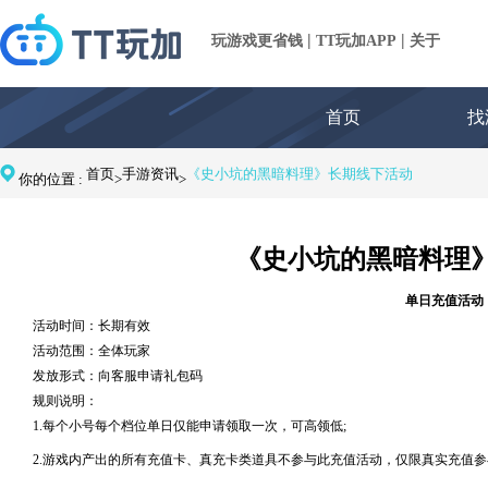
|
|
玩游戏更省钱
TT玩加APP
关于
首页
找
首页
手游资讯
《史小坑的黑暗料理》长期线下活动
你的位置 :
>
>
《史小坑的黑暗料理
单日充值活动
活动时间：长期有效
活动范围：全体玩家
发放形式：向客服申请礼包码
规则说明：
1.每个小号每个档位单日仅能申请领取一次，可高领低;
2.游戏内产出的所有充值卡、真充卡类道具不参与此充值活动，仅限真实充值参