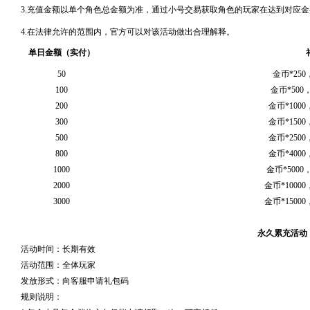
3.充值金额以单个角色总金额为准，通过小号交易获取角色的玩家在达到对应
4.在法律允许的范围内，官方可以对该活动做出合理解释。
单日金额（实付）
50
金币*25
100
金币*500
200
金币*100
300
金币*150
500
金币*250
800
金币*400
1000
金币*5000
2000
金币*1000
3000
金币*1500
永久累充活动
活动时间：长期有效
活动范围：全体玩家
发放形式：向客服申请礼包码
规则说明：