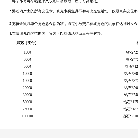
1.每个小号每个档位永久仅能申请领取一次，可高领低;
2.游戏内产出的所有充值卡、真充卡类道具不参与此充值活动，仅限真实充值参
3.充值金额以单个角色总金额为准，通过小号交易获取角色的玩家在达到对应
4.在法律允许的范围内，官方可以对该活动做出合理解释。
累充（实付）
1000
钻石*2
3000
钻石*7
5000
钻石*1
12000
钻石*30
15000
钻石*37
20000
钻石*50
30000
钻石*75
50000
钻石*12
75000
钻石*18
100000
钻石*250