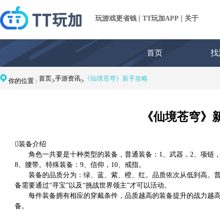
|
|
玩游戏更省钱
TT玩加APP
关于
首页
找
首页
手游资讯
《仙境苍穹》新手攻略
你的位置 :
>
>
《仙境苍穹》
装备介绍
角色一共要是十种类型的装备，普通装备：1、武器，2、项链，3
8、腰带。特殊装备：9、信仰，10、戒指。
装备的品质分为：绿、蓝、紫、橙、红。品质依次从低到高。普
备需要通过“寻宝”以及“挑战世界领主”才可以活动。
每件装备拥有相应的穿戴条件，品质越高的装备提升的战力越高，
备。