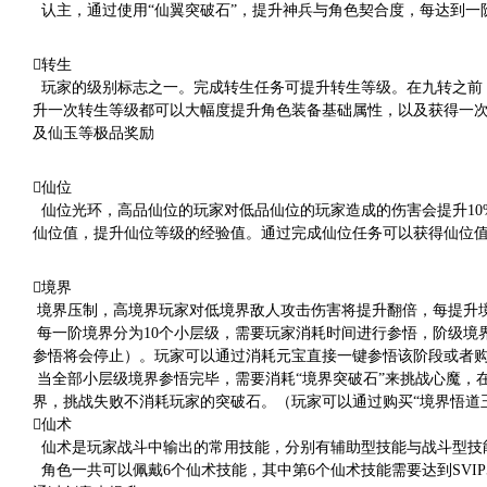
认主，通过使用“仙翼突破石”，提升神兵与角色契合度，每达到一
转生
玩家的级别标志之一。完成转生任务可提升转生等级。在九转之前
升一次转生等级都可以大幅度提升角色装备基础属性，以及获得一次
及仙玉等极品奖励
仙位
仙位光环，高品仙位的玩家对低品仙位的玩家造成的伤害会提升10
仙位值，提升仙位等级的经验值。通过完成仙位任务可以获得仙位
境界
境界压制，高境界玩家对低境界敌人攻击伤害将提升翻倍，每提升
每一阶境界分为10个小层级，需要玩家消耗时间进行参悟，阶级境
参悟将会停止）。玩家可以通过消耗元宝直接一键参悟该阶段或者购
当全部小层级境界参悟完毕，需要消耗“境界突破石”来挑战心魔，
界，挑战失败不消耗玩家的突破石。（玩家可以通过购买“境界悟道
仙术
仙术是玩家战斗中输出的常用技能，分别有辅助型技能与战斗型技
角色一共可以佩戴6个仙术技能，其中第6个仙术技能需要达到SVI