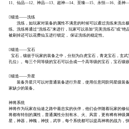
11、仙品—12、神品—13、超神—14、至臻—15、永恒—16、圣神
锻造——洗练
洗练，如玩家对装备的属性不满意的时候可以通过洗练来洗出极
练。洗练将通过“洗练石”来进行，玩家可以添加“完美洗练石”或“
被刷掉还可以花费仙玉进行锁定， 保证洗练的稳定性。
锻造——宝石
宝石，镶嵌于玩家的装备之中，分别为白虎宝石，青龙宝石，玄武宝
孔位）。每三个同等级的宝石可以合成一个高等级的宝石，宝石镶
锻造——升星
装备升星只可以对普通装备进行升星，使用任意同阶同星级装备
家缺少的装备。
神将系统
神将作为玩家在仙途之路中最忠实的伙伴，他们会伴随着玩家的修
将都有特别的属性，普通属性分别有水、火、风雷，更有稀有神级
星，神器，神魄，神技，武学，每个系统都可以提高神将的战力，