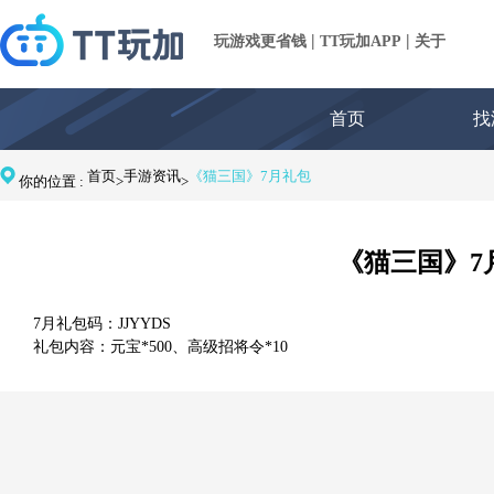
|
|
玩游戏更省钱
TT玩加APP
关于
首页
找
首页
手游资讯
《猫三国》7月礼包
你的位置 :
>
>
《猫三国》7
7月礼包码：JJYYDS
礼包内容：元宝*500、高级招将令*10