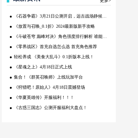
更多>
《石器争霸》3月21日公测开启，远古战场静候大统领的降临！
《放置与召唤_0.1折》2024最新版新手攻略
《斗破苍穹:巅峰对决》角色强度排行解析 谁能称霸战场
《零界战区》首充自选怎么选 首充角色推荐
轻松养成 《美食大乱斗》0.1折版本上线！
《星魂之上》4月18日正式上线
集合！《群英召唤师》上线玩加平台
《狩猎吧！原始人》4月18日震撼登场
《华夏英雄传》开服福利！！！
《古惑三国志》公测开服福利大盘点！