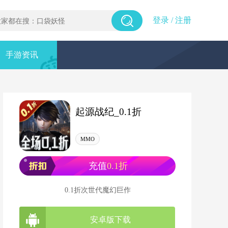
登录
/
注册
手游资讯
起源战纪_0.1折
MMO
充值
0.1折
0.1折次世代魔幻巨作
安卓版下载