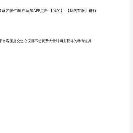
联系客服咨询
,在玩加APP点击-【我的】-【我的客服】进行
向平台客服提交您心仪且不想耗费大量时间去获得的稀有道具